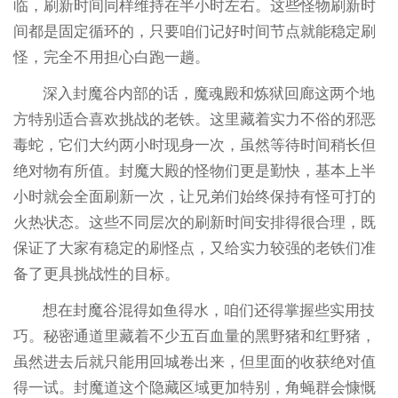
临，刷新时间同样维持在半小时左右。这些怪物刷新时
间都是固定循环的，只要咱们记好时间节点就能稳定刷
怪，完全不用担心白跑一趟。
深入封魔谷内部的话，魔魂殿和炼狱回廊这两个地
方特别适合喜欢挑战的老铁。这里藏着实力不俗的邪恶
毒蛇，它们大约两小时现身一次，虽然等待时间稍长但
绝对物有所值。封魔大殿的怪物们更是勤快，基本上半
小时就会全面刷新一次，让兄弟们始终保持有怪可打的
火热状态。这些不同层次的刷新时间安排得很合理，既
保证了大家有稳定的刷怪点，又给实力较强的老铁们准
备了更具挑战性的目标。
想在封魔谷混得如鱼得水，咱们还得掌握些实用技
巧。秘密通道里藏着不少五百血量的黑野猪和红野猪，
虽然进去后就只能用回城卷出来，但里面的收获绝对值
得一试。封魔道这个隐藏区域更加特别，角蝇群会慷慨