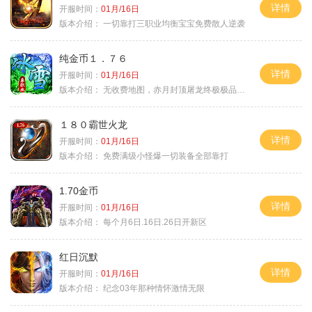
详情
开服时间：
01月/16日
版本介绍：
一切靠打三职业均衡宝宝免费散人逆袭
纯金币１．７６
详情
开服时间：
01月/16日
版本介绍：
无收费地图，赤月封顶屠龙终极极品＋６
１８０霸世火龙
详情
开服时间：
01月/16日
版本介绍：
免费满级小怪爆一切装备全部靠打
1.70金币
详情
开服时间：
01月/16日
版本介绍：
每个月6日.16日.26日开新区
红日沉默
详情
开服时间：
01月/16日
版本介绍：
纪念03年那种情怀激情无限