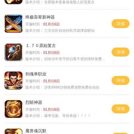
版本介绍：
全新版本装备保值散人好混复古
终极吾辈新神器
详情
开服时间：
01月/16日
版本介绍：
三天合区自动挂机浑源渾源斩仙
１.７０原始复古
详情
开服时间：
01月/16日
版本介绍：
回味当年坚守的日夜不变的情怀免费绿色
剑魂单职业
详情
开服时间：
01月/16日
版本介绍：
沙奖8888沙捐免费顶赞免费自动挂
烈斩神器
详情
开服时间：
01月/16日
版本介绍：
爆率无敌、等你来战！！！！
魔兽魂沉默