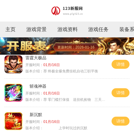
主页
游戏背景
游戏资料
游戏任务
装备
更新时间：2026-01-16
雷霆大极品
详情
开服时间：
01月/16日
版本介绍：
荐 终极全爆免费挂机自动三职平衡
斩魂神器
详情
开服时间：
01月/16日
版本介绍：
荐 零门槛打保值 送挂机捡物 三天合区
新沉默
详情
开服时间：
01月/16日
版本介绍：
上学时玩过的沉默