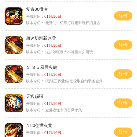
复古80微变
详情
开服时间：
01月/16日
版本介绍：
无赞助一切靠打稳定耐玩怀旧复古
超速切割新冰雪
详情
开服时间：
01月/16日
版本介绍：
送捐献狂暴大小神魔永久耐玩
１.８５風雲火龍
详情
开服时间：
01月/16日
版本介绍：
(最强三职业)自动捡取自动装备全爆
天官赐福
详情
开服时间：
01月/16日
版本介绍：
全屏吸怪十万首爆永久
１80创世火龙
详情
开服时间：
01月/16日