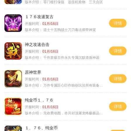
版本介绍：
零门槛打保值 送挂机捡物 三天合区
１７６攻速复古
详情
开服时间：
01月/16日
版本介绍：
道士十五狗战士刀刀毒法师带神宠
神之攻速合击
详情
开服时间：
01月/16日
版本介绍：
千件首爆百件永久专属沉默道盾神器
原神世界
详情
开服时间：
01月/16日
版本介绍：
万件专属匠心巨作独创玩法所有装备靠打
纯金币１．７６
详情
开服时间：
01月/16日
版本介绍：
无收费地图，赤月封顶屠龙终极极品＋６
１、７６、纯金币