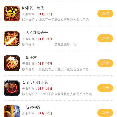
独家复古迷失
详情
开服时间：
01月/16日
版本介绍：
纯元宝一切靠爆０充玩通关散人首选
１８０新版合击
详情
开服时间：
01月/16日
版本介绍：
魔龙教主爆一切
新手村
详情
开服时间：
01月/16日
版本介绍：
特色复古三职业没有重复装备自由搭配私
１８５征战玉兔
详情
开服时间：
01月/16日
版本介绍：
三职业平衡自动挂机散人称霸长久首选
斩魂神器
详情
开服时间：
01月/16日