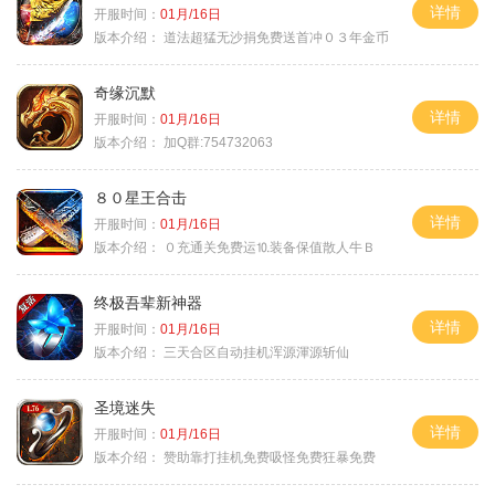
详情
开服时间：
01月/16日
版本介绍：
道法超猛无沙捐免费送首冲０３年金币
奇缘沉默
详情
开服时间：
01月/16日
版本介绍：
加Q群:754732063
８０星王合击
详情
开服时间：
01月/16日
版本介绍：
０充通关免费运⒑装备保值散人牛Ｂ
终极吾辈新神器
详情
开服时间：
01月/16日
版本介绍：
三天合区自动挂机浑源渾源斩仙
圣境迷失
详情
开服时间：
01月/16日
版本介绍：
赞助靠打挂机免费吸怪免费狂暴免费