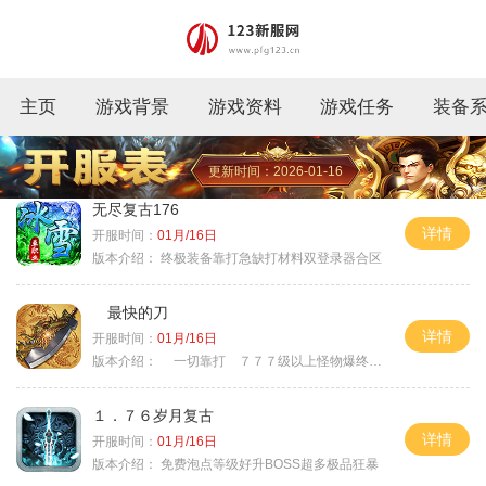
主页
游戏背景
游戏资料
游戏任务
装备
更新时间：2026-01-16
无尽复古176
详情
开服时间：
01月/16日
版本介绍：
终极装备靠打急缺打材料双登录器合区
最快的刀
详情
开服时间：
01月/16日
版本介绍：
一切靠打 ７７７级以上怪物爆终极
１．７６岁月复古
详情
开服时间：
01月/16日
版本介绍：
免费泡点等级好升BOSS超多极品狂暴