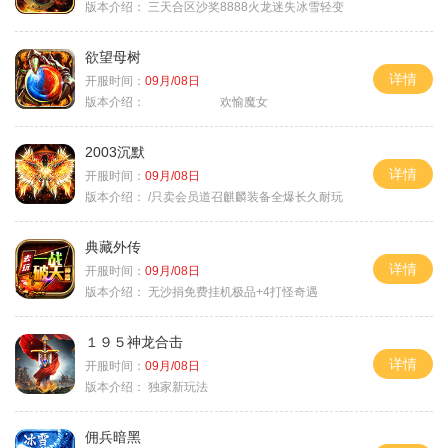
版本介绍：
三天合区沙奖8888火龙迷失冰雪轻变
欲望母树
详情
开服时间：
09月/08日
版本介绍：
欢愉魔女
2003沉默
详情
开服时间：
09月/08日
版本介绍：
/只卖会员道召麒麟装备全爆长久耐玩
典藏外传
详情
开服时间：
09月/08日
版本介绍：
无沙捐免费挂机极品+4打怪奇遇
１９５神龙合击
详情
开服时间：
09月/08日
版本介绍：
独家新玩法
佣兵暗黑