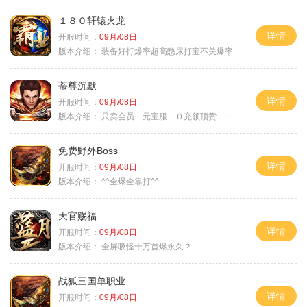
１８０轩辕火龙
详情
开服时间：
09月/08日
版本介绍：
装备好打爆率超高憋尿打宝不关爆率
蒂尊沉默
详情
开服时间：
09月/08日
版本介绍：
只卖会员 元宝服 ０充领顶赞 一切靠打
免费野外Boss
详情
开服时间：
09月/08日
版本介绍：
^^全爆全靠打^^
天官赐福
详情
开服时间：
09月/08日
版本介绍：
全屏吸怪十万首爆永久？
战狐三国单职业
详情
开服时间：
09月/08日