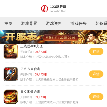
主页
游戏背景
游戏资料
游戏任务
装备
更新时间：2025-09-08
上线送400充值
详情
开服时间：
09月/08日
版本介绍：
？送400路费10全满10通关
７６８０合击
详情
开服时间：
09月/08日
版本介绍：
１天终极极品６１切全爆低消费简
８０湘傲合击
详情
开服时间：
09月/08日
版本介绍：
正规授权纯散人小怪追梦物价超好